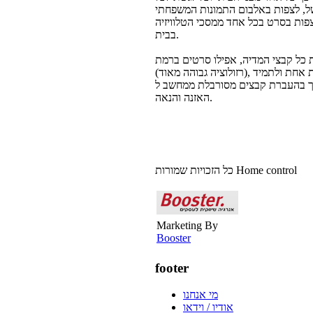
של, לצפות באלבום התמונות המשפחתי
צפות בסרט בכל אחד ממסכי הטלוויזיה
בבית.
ל קבצי המדיה, אפילו סרטים ברמת HD
(רזולוציה גבוהה מאוד), ומאפשרת ליהנות מהם בכל עת ומכל מקום בבית. המערכת פותרת אחת ולתמיד
בצים מסורבלת ממחשב ל-DVD, מ-MP3 או מהמצלמה למחשב, ומפנה זמן לצפייה,
האזנה והנאה.
כל הזכויות שמורות Home control
Marketing By
Booster
footer
מי אנחנו
אודיו / וידאו