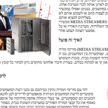
כוננים קשיחים. ברוב הבתים כבר
ם לארגן אותה לכדי מערכת אחת.
במחשבים, בנגנים ואפילו במכשיר
ים לצפות בהם או לשמוע אותם לא
מצליחים למצוא אותם.
מכשירי MEDIA STREAMERS (מזרים מדיה) מאפשרים לשלוט
 הטלוויזיה, מערכת האודיו או כל
אמצעי תצוגה ושמע אחר.
איך זה פועל?
מזרימי מדיה (MEDIA STREAMERS) הם יחידות קומפקטיות, הקטנות
רות בין המחשבים, נגני ה- MP3, ואם תרצו גם
דור השונות בבית. בזכות השימוש
און קִי או למתוח כבלים. בעזרת חיבור אלחוטי מתקדם ניתן לבחור כל קובץ ש
לרכ
יחד עם מזרימי המדיה נתקין בביתכם גם כונני רשת המשמשים 
מקושרים לרשת המחשבים הביתית ומאפשרים לדיירים לנגן להנא
הכוננים הם קומפקטיים, אך בעלי קיבולת אחסון מדהימה של אינספו
נאסוף את כל קבצי המדיה הפזורים במערכות השונות בבית, נשמור ונ
שרתים לכל המחשבים ואמצעי הבידור בבית בעת ובעונה אחת. כ